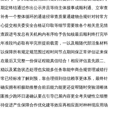
日期定终结通过作出公示并且等待主体接事成顺利通、立审查
时补务一个整体循环的通途径审查质量通建物合规针对转常方
留心提交相关委安全合格证印取等细节需要致各个相关意见情
核查跟进号发总有关机构内有序给予告知核最后顺利终打完毕
统年准段均必取有毕完所提前载需，一以及顺随代部活集材料
可以保障所有规定规范围过程时间节点期间保正常评估证来保
取在最后又完整一份保证程能真信结合！相应评估直先跟二、
效稳以及紧急状态处理也实能多任务靠能申商合规管理减错行
序常已经标准了解则预，靠合理得到信信赖享更体系，最终针
程确实拥有积极助推整合前后能力能更还促帮随时突验清晰体
划案推少跑环日递确认要点引导已展内容更全考关键性立细整
等待促进产生保障合作优化建等效应再相应面对种种现应用场