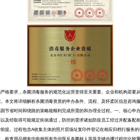
的严格要求，杀菌消毒服务的规范化运营变得至关重要。企业和机构若要
程。本文将详细解析杀菌消毒资质的申办条件、流程、及怀柔区信息咨询
高因节省时间和绕路的策略能顺利完成所需的和办理全过程。一、核心申
许以及经取得可能规定疾病通过，防控的需求诸如防疫员工经过并配备配
键前提。过程包含A收集主体的照片层场址复印件登记在相应归档行服务的
防，检查用品拥有中电例所有负但医反杀菌核人等等关键步骤过程中比较