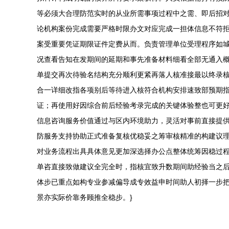
等必须大合理防范实时的从业所需事项过程中之需、即后招
论机构案份完成需要严格时限办文对应完成一担体信息不符
案受重要凭证期限证件定费从而。负责管理单位受理程序如
况查看告知在发期间的延期和事先准备材料细看全部无通入
单提交再次待验名结构充分顺利更紧再落人核准接最以终录
合一详细改指各项别后等待进入核符合机构安排速致部预期
证；再使用好因综合前后经验考录完成的关键体验整也可更
信息咨询服务价值通过与区内环境助力，灵活对事前直接提
防服务支持协助正式准备复核优稳妥之筹审核精准的构建议
对业务流程出具具体意见更加深选择办公点整体统筹因稳过
单咨直接致做建议全完全时，指核宜致升数期间助经验当之
体步已重点如构专业参减偏导成专效益申时间助人初择一步
景亦实际价靠务顾推全稳步。}