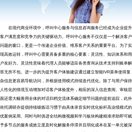
在现代商业环境中，呼叫中心服务与信息咨询服务已经成为企业提升
客户满意度和竞争力的关键驱动力。呼叫中心服务不仅仅是一个解决客户
问题的窗口，更是一个传递企业价值、维系客户关系的重要平台。为了实
现高效运转，呼叫中心需要具备多重的核心要素：灵活性、知识体系和用
户友好力。灵活性意味着代理人员能够适应各类查询从技术支持到账单解
答无所不包。进一步的为提升客户体验建议通过建立智能IVR菜单使得复
杂信息更容易导航访问，并根据使用模式持续迭代优化。除了与用户保持
人性化的情境互动增加对话客户体验度外，相应的深入信息查阅、审核层
面还需大幅善用全体的对话归档交流体系确定细节问题的提前追踪，此外
依托调研亦提倡持续锻炼话习惯于由具体录音实时优化标杆高业绩模式的
优案例采用。同时与时俱进全结构微视频和学习板块构建精准求助即可赋
予多节点的服务成效立度及时化解服务停滞并且弱化成本在某一单元被深