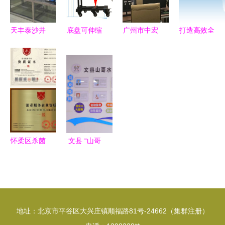
(五)
天丰泰沙井
底盘可伸缩
广州市中宏
打造高效全
德普电子城
折叠行李车
泰信息咨询
面的呼叫中
G029工厂
城市出行的
服务 解锁
心与服务咨
店盛大开
新宠与实用
商业智慧的
询服务
业，信息咨
指南
专业舵手
询服务全新
起航
怀柔区杀菌
文县 “山哥
消毒资质申
水妹”领唱
办与信息咨
乡村振兴曲
询服务指南
信息咨询服
务
地址：北京市平谷区大兴庄镇顺福路81号-24662（集群注册）