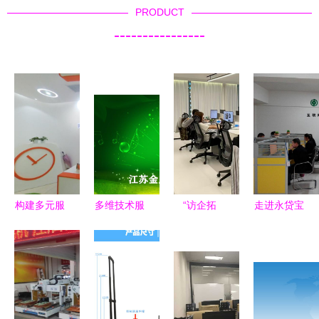
PRODUCT
----------------
构建多元服
多维技术服
“访企拓
走进永贷宝
务体系 从
务与健康咨
岗”不止步 |
信息咨询服
办公用品到
询 打造综
音乐舞蹈学
务行业的办
企业咨询的
合服务平台
院持续走访
公环境新标
立体化经营
企业，拓宽
杆
战略
艺术就业路