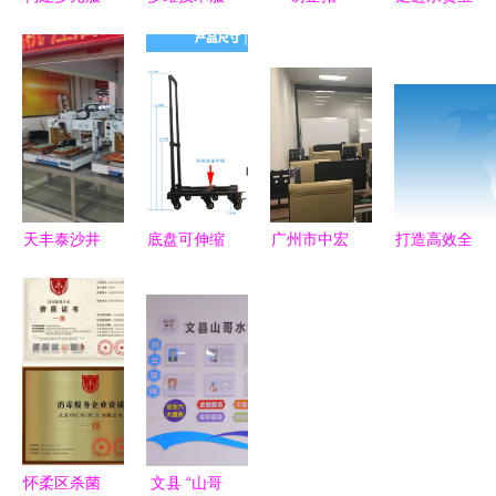
务体系 从
务与健康咨
岗”不止步 |
信息咨询服
办公用品到
询 打造综
音乐舞蹈学
务行业的办
企业咨询的
合服务平台
院持续走访
公环境新标
立体化经营
企业，拓宽
杆
战略
艺术就业路
(五)
天丰泰沙井
底盘可伸缩
广州市中宏
打造高效全
德普电子城
折叠行李车
泰信息咨询
面的呼叫中
G029工厂
城市出行的
服务 解锁
心与服务咨
店盛大开
新宠与实用
商业智慧的
询服务
业，信息咨
指南
专业舵手
询服务全新
起航
怀柔区杀菌
文县 “山哥