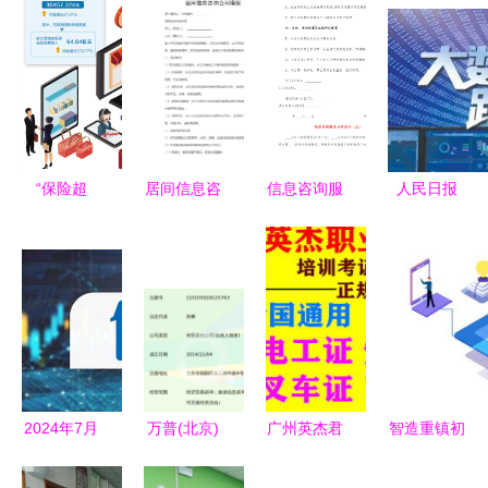
“保险超
居间信息咨
信息咨询服
人民日报
市”悄然兴
询合同模板
务合同范本
让中国大数
起，如何挑
据真正“跑
选称心如意
起来”，赋
的产品和服
能信息咨询
务？
服务新篇章
2024年7月
万普(北京)
广州英杰君
智造重镇初
16日食品概
国际咨询服
职业信息咨
长成 重庆