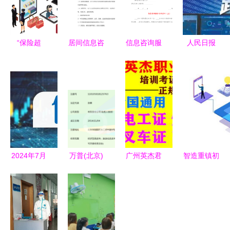
“保险超
居间信息咨
信息咨询服
人民日报
市”悄然兴
询合同模板
务合同范本
让中国大数
起，如何挑
据真正“跑
选称心如意
起来”，赋
的产品和服
能信息咨询
务？
服务新篇章
2024年7月
万普(北京)
广州英杰君
智造重镇初
16日食品概
国际咨询服
职业信息咨
长成 重庆
念股上市公
务有限公司
询服务部
实施600余
司盘点与投
一站式信息
一站式职业
项智能化改
资咨询服务
咨询服务平
信息解决方
造项目，引