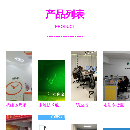
产品列表
PRODUCT
----------------
构建多元服
多维技术服
“访企拓
走进永贷宝
务体系 从
务与健康咨
岗”不止步 |
信息咨询服
办公用品到
询 打造综
音乐舞蹈学
务行业的办