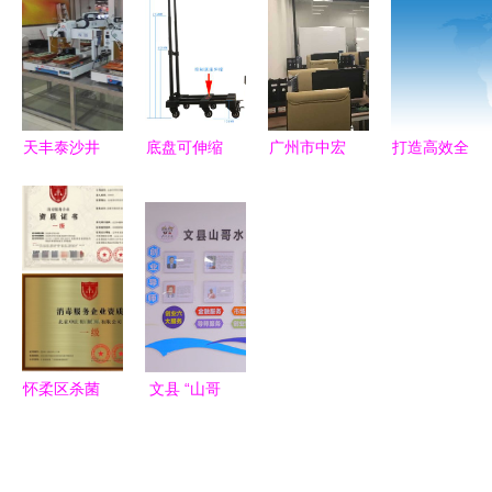
企业咨询的
合服务平台
院持续走访
公环境新标
立体化经营
企业，拓宽
杆
战略
艺术就业路
(五)
天丰泰沙井
底盘可伸缩
广州市中宏
打造高效全
德普电子城
折叠行李车
泰信息咨询
面的呼叫中
G029工厂
城市出行的
服务 解锁
心与服务咨
店盛大开
新宠与实用
商业智慧的
询服务
业，信息咨
指南
专业舵手
询服务全新
起航
怀柔区杀菌
文县 “山哥
消毒资质申
水妹”领唱
办与信息咨
乡村振兴曲
询服务指南
信息咨询服